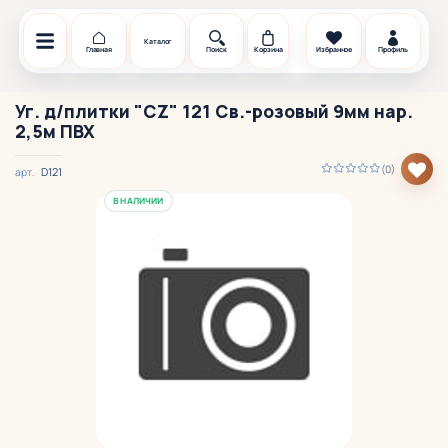
Каталог
Главная
Поиск
Корзина
Избранное
Профиль
Уг. д/плитки "CZ" 121 Св.-розовый 9мм нар.
2,5м ПВХ
(0)
D121
арт.
В НАЛИЧИИ