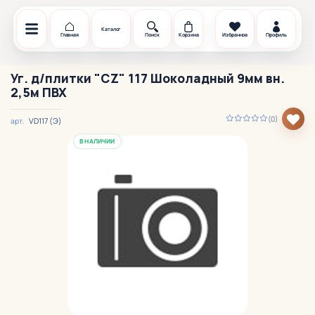
Каталог
Главная
Поиск
Корзина
Избранное
Профиль
Уг. д/плитки "CZ" 117 Шоколадный 9мм вн.
2,5м ПВХ
(0)
VD117 (Э)
арт.
В НАЛИЧИИ