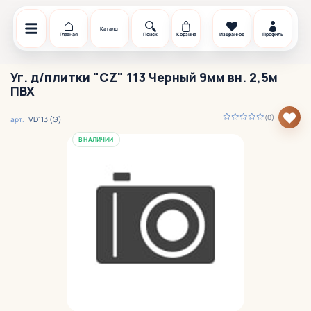
Каталог
Главная
Поиск
Корзина
Избранное
Профиль
Уг. д/плитки "CZ" 113 Черный 9мм вн. 2,5м
ПВХ
(0)
VD113 (Э)
арт.
В НАЛИЧИИ