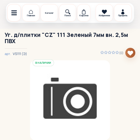
Каталог
Главная
Поиск
Корзина
Избранное
Профиль
Уг. д/плитки "CZ" 111 Зеленый 7мм вн. 2,5м
ПВХ
(0)
VS111 (Э)
арт.
В НАЛИЧИИ