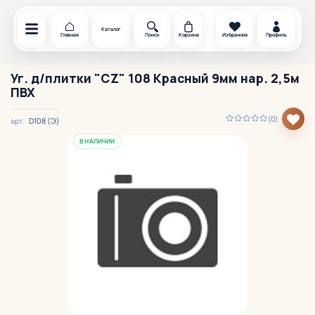
Каталог
Главная
Поиск
Корзина
Избранное
Профиль
Уг. д/плитки "CZ" 108 Красный 9мм нар. 2,5м
ПВХ
(0)
D108 (Э)
арт.
В НАЛИЧИИ