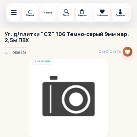
Каталог
Главная
Поиск
Корзина
Избранное
Профиль
Уг. д/плитки "CZ" 106 Темно-серый 9мм нар.
2,5м ПВХ
(0)
D106 (Э)
арт.
В НАЛИЧИИ