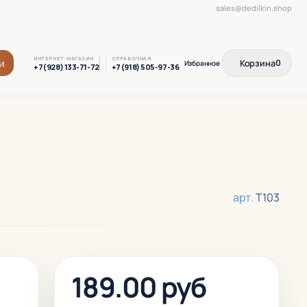
sales@dedilkin.shop
ИНТЕРНЕТ-МАГАЗИН
СПРАВОЧНАЯ
и
Корзина
0
+7(928) 133-71-72
+7(918) 505-97-36
арт.
Т103
189.00 руб