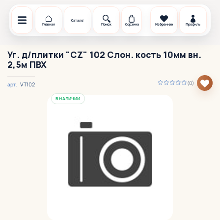
Каталог
Главная
Поиск
Корзина
Избранное
Профиль
Уг. д/плитки "CZ" 102 Слон. кость 10мм вн.
2,5м ПВХ
(0)
VТ102
арт.
В НАЛИЧИИ