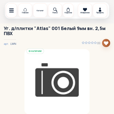
Каталог
Главная
Поиск
Корзина
Избранное
Профиль
Уг. д/плитки "Atlas" 001 Белый 9мм вн. 2,5м
ПВХ
(0)
LWN
арт.
В НАЛИЧИИ