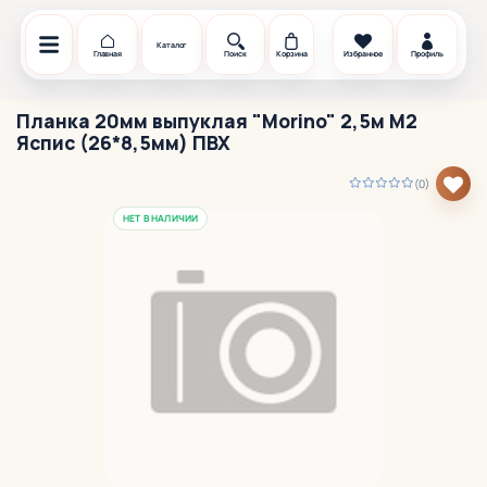
Каталог
Главная
Поиск
Корзина
Избранное
Профиль
Планка 20мм выпуклая "Morino" 2,5м М2
Яспис (26*8,5мм) ПВХ
(0)
НЕТ В НАЛИЧИИ