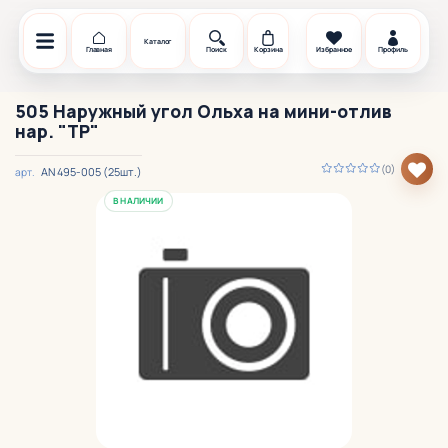
Каталог
Главная
Поиск
Корзина
Избранное
Профиль
505 Наружный угол Ольха на мини-отлив
нар. "TP"
(0)
АN 495-005 (25шт.)
арт.
В НАЛИЧИИ