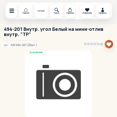
Каталог
Главная
Поиск
Корзина
Избранное
Профиль
494-201 Внутр. угол Белый на мини-отлив
внутр. "TP"
(0)
АW 494-201 (25шт.)
арт.
В НАЛИЧИИ