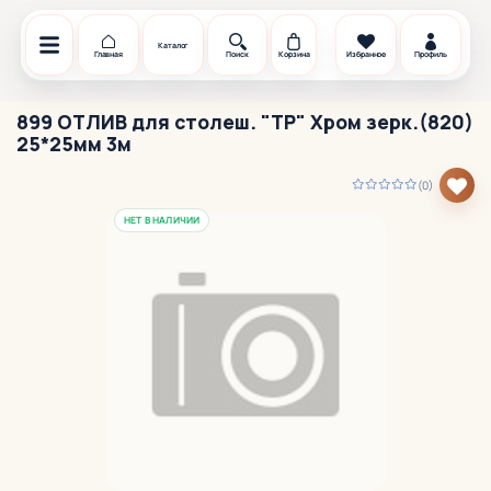
Каталог
Главная
Поиск
Корзина
Избранное
Профиль
899 ОТЛИВ для столеш. "TР" Хром зерк.(820)
25*25мм 3м
(0)
НЕТ В НАЛИЧИИ