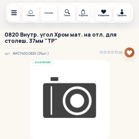
Каталог
Главная
Поиск
Корзина
Избранное
Профиль
0820 Внутр. угол Хром мат. на отл. для
столеш. 37мм "TP"
(0)
AWZ740D.0820 (25шт.)
арт.
В НАЛИЧИИ