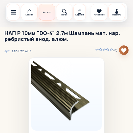
Каталог
Главная
Поиск
Корзина
Избранное
Профиль
НАП Р 10мм "DO-4" 2,7м Шампань мат. нар.
ребристый анод. алюм.
(0)
МР 47/2,7/03
арт.