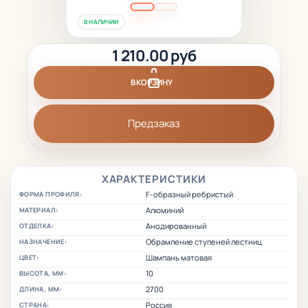
В НАЛИЧИИ
1 210.00 руб
В КОРЗИНУ
Предзаказ
ХАРАКТЕРИСТИКИ
F-образный ребристый
ФОРМА ПРОФИЛЯ:
Алюминий
МАТЕРИАЛ:
Анодированный
ОТДЕЛКА:
Обрамление ступеней лестниц
НАЗНАЧЕНИЕ:
Шампань матовая
ЦВЕТ:
10
ВЫСОТА, ММ:
2700
ДЛИНА, ММ:
Россия
СТРАНА: