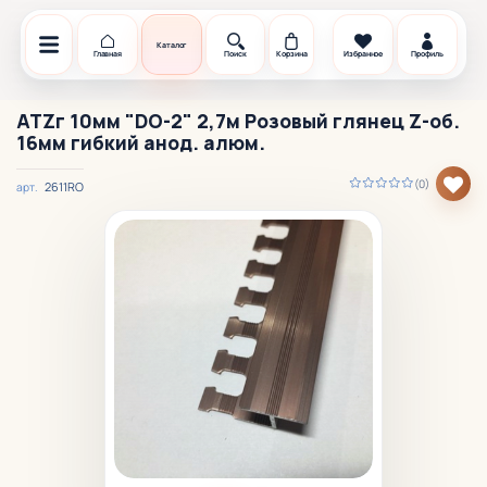
Каталог
Главная
Поиск
Корзина
Избранное
Профиль
ATZг 10мм "DO-2" 2,7м Розовый глянец Z-об.
16мм гибкий анод. алюм.
(0)
2611RO
арт.