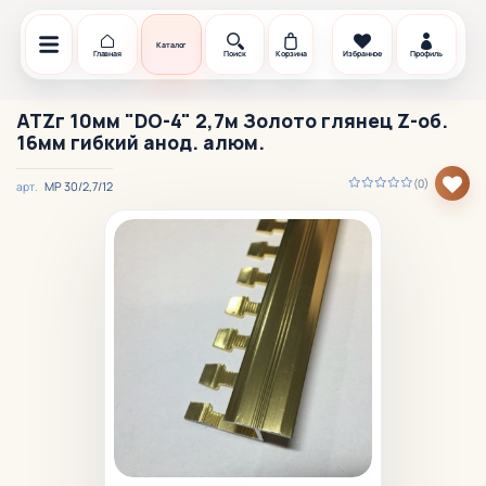
Каталог
Главная
Поиск
Корзина
Избранное
Профиль
ATZг 10мм "DO-4" 2,7м Золото глянец Z-об.
16мм гибкий анод. алюм.
(0)
МР 30/2,7/12
арт.