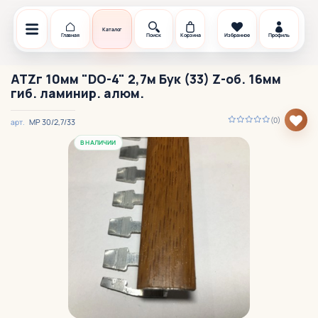
Каталог
Главная
Поиск
Корзина
Избранное
Профиль
ATZг 10мм "DO-4" 2,7м Бук (33) Z-об. 16мм
гиб. ламинир. алюм.
(0)
МР 30/2,7/33
арт.
В НАЛИЧИИ