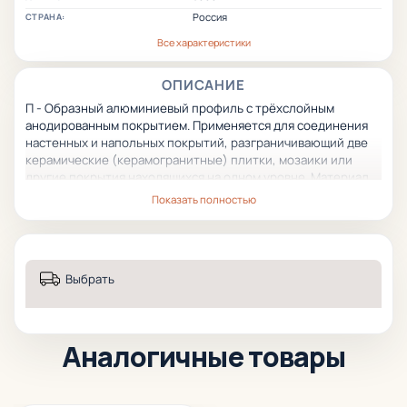
Россия
СТРАНА:
Все характеристики
ОПИСАНИЕ
П - Образный алюминиевый профиль с трёхслойным
анодированным покрытием. Применяется для соединения
настенных и напольных покрытий, разграничивающий две
керамические (керамогранитные) плитки, мозаики или
другие покрытия находящихся на одном уровне. Материал
профиля стоек к химическим воздействиям моющих
Показать полностью
средств и перепадам температур. Применяется для
наружных и внутренних работ.
Выбрать
Аналогичные товары