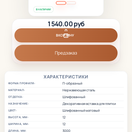
В НАЛИЧИИ
1 540.00 руб
В КОРЗИНУ
Предзаказ
ХАРАКТЕРИСТИКИ
П-образный
ФОРМА ПРОФИЛЯ:
Нержавеющая сталь
МАТЕРИАЛ:
Шлифованный
ОТДЕЛКА:
Декоративная вставка для плитки
НАЗНАЧЕНИЕ:
Шлифованный матовый
ЦВЕТ:
12
ВЫСОТА, ММ:
12
ШИРИНА, ММ:
3000
ДЛИНА, ММ: