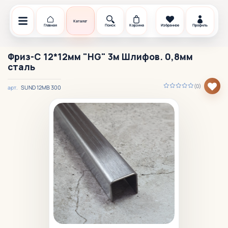
Каталог
Главная
Поиск
Корзина
Избранное
Профиль
Фриз-С 12*12мм "HG" 3м Шлифов. 0,8мм
сталь
(0)
SUND 12MB 300
арт.