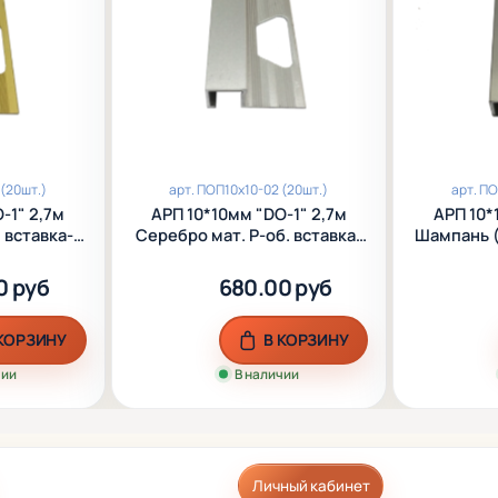
(20шт.)
арт.
ПОП10х10-02 (20шт.)
арт.
ПО
-1" 2,7м
АРП 10*10мм "DО-1" 2,7м
АРП 10*
 вставка-
Серебро мат. Р-об. вставка-
Шампань (
алюм.
фриз анод. алюм.
вставка-
0 руб
680.00 руб
 КОРЗИНУ
В КОРЗИНУ
чии
В наличии
Личный кабинет