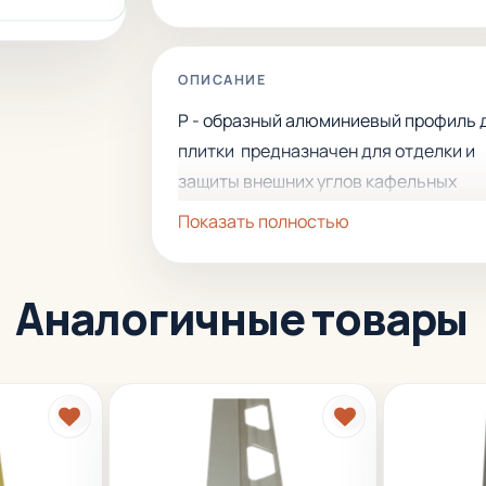
ОПИСАНИЕ
Р - образный алюминиевый профиль 
плитки предназначен для отделки и
защиты внешних углов кафельных
поверхностей, отделки торцевых кро
Показать полностью
кафеля
, отделки стыков с
комбинированным покрытием, а такж
Аналогичные товары
использовается для отделки ступене
Имеет большой срок эксплуатации,
стойкость к износу и механическим
повреждениям.