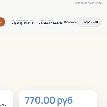
sales@dedilkin.shop
ИНТЕРНЕТ-МАГАЗИН
СПРАВОЧНАЯ
и
Корзина
0
+7(928) 133-71-72
+7(918) 505-97-36
770.00 руб
иль