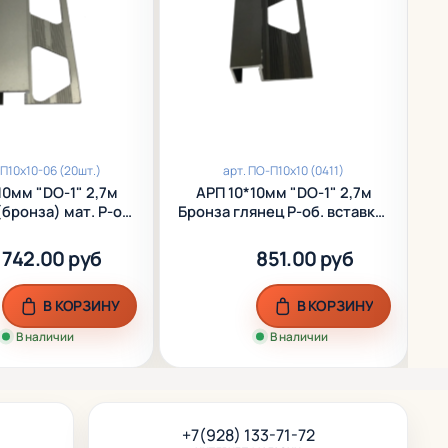
П10х10-06 (20шт.)
арт.
ПО-П10х10 (0411)
10мм "DО-1" 2,7м
АРП 10*10мм "DО-1" 2,7м
бронза) мат. Р-об.
Бронза глянец Р-об. вставка-
фриз анод. алюм.
фриз анод. алюм.
742.00 руб
851.00 руб
В КОРЗИНУ
В КОРЗИНУ
В наличии
В наличии
+7(928) 133-71-72