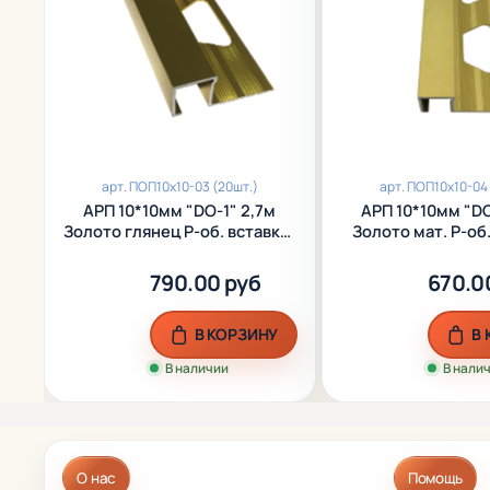
арт.
ПОП10х10-03 (20шт.)
арт.
ПОП10х10-04 
АРП 10*10мм "DО-1" 2,7м
АРП 10*10мм "DО
Золото глянец Р-об. вставка-
Золото мат. Р-об.
фриз анод. алюм.
фриз анод. 
790.00 руб
670.0
В КОРЗИНУ
В
В наличии
В нали
О нас
Помощь