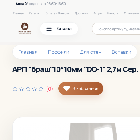
Аксай
Ежедневно 08:30-16:30
Главная
Каталог
Оплата и Возврат
Доставка
Акция
Новости
О компании
Каталог
Главная
Профили
Для стен
Вставки
АРП "браш"10*10мм "DO-1" 2,7м Сер.
(0)
В избранное