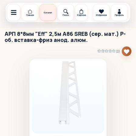
Каталог
Главная
Поиск
Корзина
Избранное
Профиль
АРП 8*8мм "Eff" 2,5м А86 SREB (сер. мат.) Р-
об. вставка-фриз анод. алюм.
(0)