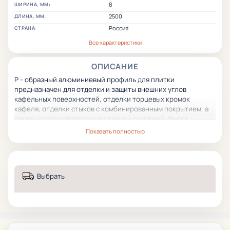
8
ШИРИНА, ММ:
2500
ДЛИНА, ММ:
Россия
СТРАНА:
Все характеристики
ОПИСАНИЕ
Р - образный алюминиевый профиль для плитки
предназначен для отделки и защиты внешних углов
кафельных поверхностей, отделки торцевых кромок
кафеля
, отделки стыков с комбинированным покрытием, а
также использовается для отделки ступеней. Имеет
большой срок эксплуатации, стойкость к износу и
Показать полностью
механическим повреждениям.
Выбрать