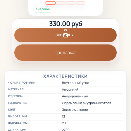
В НАЛИЧИИ
330.00 руб
В КОРЗИНУ
Предзаказ
ХАРАКТЕРИСТИКИ
Внутренний угол
ФОРМА ПРОФИЛЯ:
Алюминий
МАТЕРИАЛ:
Анодированный
ОТДЕЛКА:
Обрамление внутренних углов
НАЗНАЧЕНИЕ:
Золото матовое
ЦВЕТ:
13
ВЫСОТА, ММ:
20
ШИРИНА, ММ:
2700
ДЛИНА, ММ: