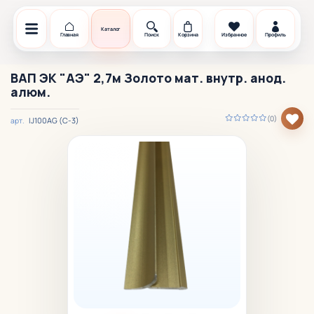
Каталог
Главная
Поиск
Корзина
Избранное
Профиль
ВАП ЭК "АЭ" 2,7м Золото мат. внутр. анод.
алюм.
(0)
IJ100AG (C-3)
арт.