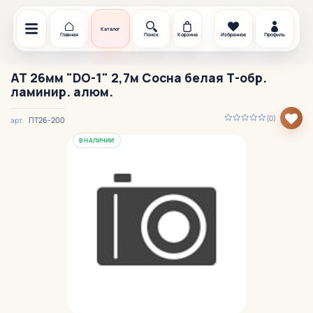
Каталог
Главная
Поиск
Корзина
Избранное
Профиль
АТ 26мм "DO-1" 2,7м Сосна белая Т-обр.
ламинир. алюм.
(0)
ПТ26-200
арт.
В НАЛИЧИИ