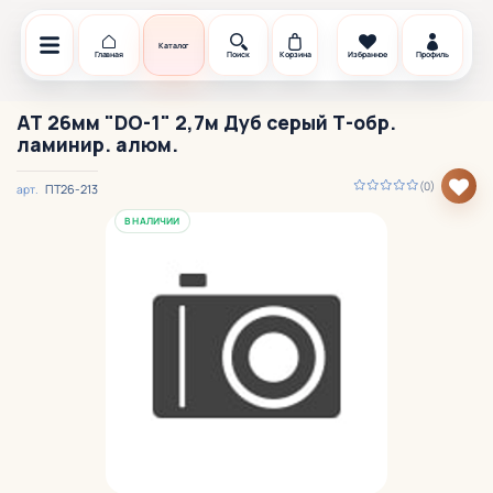
Каталог
Главная
Поиск
Корзина
Избранное
Профиль
АТ 26мм "DO-1" 2,7м Дуб серый Т-обр.
ламинир. алюм.
(0)
ПТ26-213
арт.
В НАЛИЧИИ