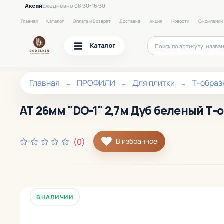
Аксай
Ежедневно 08:30-16:30
Главная
Каталог
Оплата и Возврат
Доставка
Акция
Новости
О компании
Каталог
Главная
ПРОФИЛИ
Для плитки
Т-образ
АТ 26мм "DO-1" 2,7м Дуб беленый Т-
(0)
В избранное
В НАЛИЧИИ