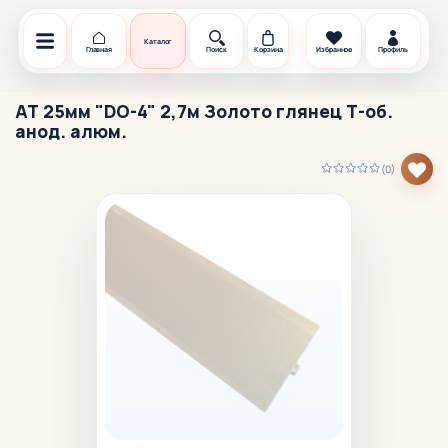
Каталог
Главная
Поиск
Корзина
Избранное
Профиль
АТ 25мм "DO-4" 2,7м Золото глянец Т-об.
анод. алюм.
(0)