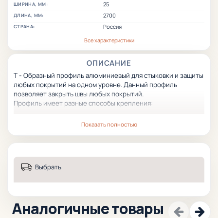
25
ШИРИНА, ММ:
2700
ДЛИНА, ММ:
Россия
СТРАНА:
Все характеристики
ОПИСАНИЕ
Т - Образный профиль алюминиевый для стыковки и защиты
любых покрытий на одном уровне. Данный профиль
позволяет закрыть швы любых покрытий.
Профиль имеет разные способы крепления:
Профиль крепится на мотажный клей (жидкие гвозди).
Показать полностью
Второй способ крепления связан с дополнителным базовым
профилем Основа защелка для Т-образного профиля,
специально созданным для данной цели, позволяющие
крепить профиль без клея. Данный способ позволяет в
Выбрать
дальнейшем менять Т-образный изношенный профиль не
повреждая поверхность покрытий.
Т-образный профиль имеет большой срок эксплуатации и
стойкость к износу и механическим повреждениям.
Аналогичные товары