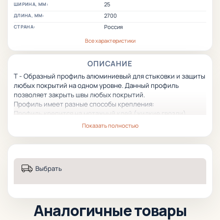
25
ШИРИНА, ММ:
2700
ДЛИНА, ММ:
Россия
СТРАНА:
Все характеристики
ОПИСАНИЕ
Т - Образный профиль алюминиевый для стыковки и защиты
любых покрытий на одном уровне. Данный профиль
позволяет закрыть швы любых покрытий.
Профиль имеет разные способы крепления:
Профиль крепится на мотажный клей (жидкие гвозди).
Второй способ крепления связан с дополнителным базовым
Показать полностью
профилем Основа защелка для Т-образного профиля,
специально созданным для данной цели, позволяющие
крепить профиль без клея. Данный способ позволяет в
дальнейшем менять Т-образный изношенный профиль не
Выбрать
повреждая поверхность покрытий.
Т-образный профиль имеет большой срок эксплуатации и
стойкость к износу и механическим повреждениям.
Аналогичные товары