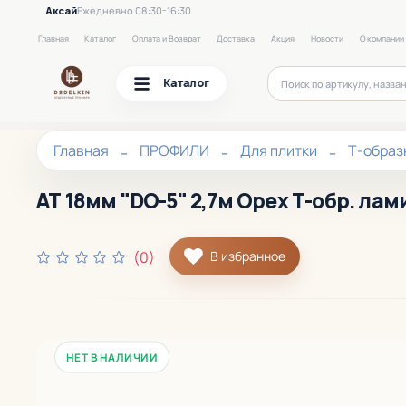
Аксай
Ежедневно 08:30-16:30
Главная
Каталог
Оплата и Возврат
Доставка
Акция
Новости
О компании
Каталог
Главная
ПРОФИЛИ
Для плитки
Т-образ
АТ 18мм "DO-5" 2,7м Орех Т-обр. ла
(0)
В избранное
НЕТ В НАЛИЧИИ