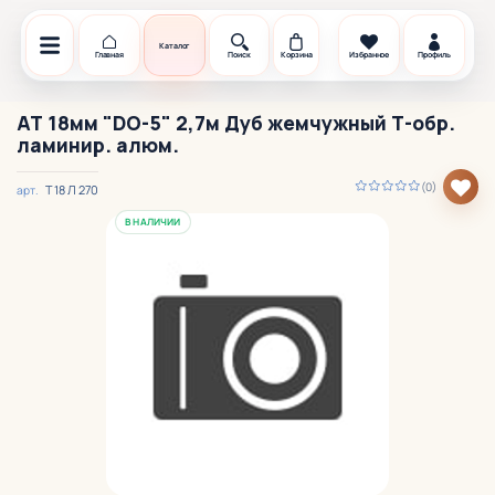
Каталог
Главная
Поиск
Корзина
Избранное
Профиль
АТ 18мм "DO-5" 2,7м Дуб жемчужный Т-обр.
ламинир. алюм.
(0)
T 18 Л 270
арт.
В НАЛИЧИИ