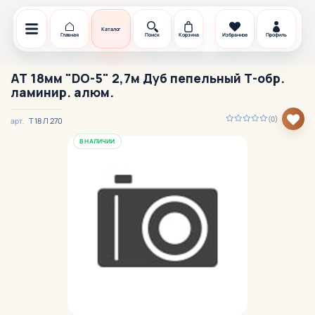
Каталог
Главная
Поиск
Корзина
Избранное
Профиль
АТ 18мм "DO-5" 2,7м Дуб пепельный Т-обр.
ламинир. алюм.
(0)
Т 18 Л 270
арт.
В НАЛИЧИИ