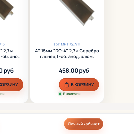
профиль без клея. Данный способ
позволяет в дальнейшем менять Т-
образный изношенный профиль не
повреждая поверхность покрытий.
Т-образный профиль имеет большой 
/13
арт.
МР 11/2,7/11
эксплуатации и стойкость к износу и
" 2,7м
АТ 15мм "DO-4" 2,7м Серебро
-об. анод.
глянец Т-об. анод. алюм.
механическим повреждениям.
0 руб
458.00 руб
 КОРЗИНУ
В КОРЗИНУ
чии
В наличии
Личный кабинет