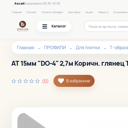
Аксай
Ежедневно 08:30-16:30
Главная
Каталог
Оплата и Возврат
Доставка
Акция
Новости
О компании
Каталог
Главная
ПРОФИЛИ
Для плитки
Т-образ
АТ 15мм "DO-4" 2,7м Коричн. глянец 
(0)
В избранное