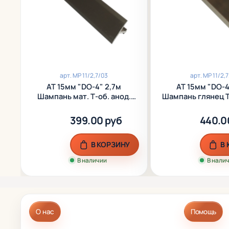
арт.
МР 11/2,7/03
арт.
МР 11/2,7
АТ 15мм "DO-4" 2,7м
АТ 15мм "DO-4
Шампань мат. Т-об. анод.
Шампань глянец Т
алюм.
алюм.
399.00 руб
440.0
В КОРЗИНУ
В
В наличии
В нали
О нас
Помощь