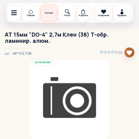
Каталог
Главная
Поиск
Корзина
Избранное
Профиль
АТ 15мм "DO-4" 2,7м Клен (38) Т-обр.
ламинир. алюм.
(0)
МР 11/2,7/38
арт.
В НАЛИЧИИ