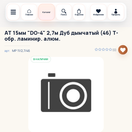
Каталог
Главная
Поиск
Корзина
Избранное
Профиль
АТ 15мм "DO-4" 2,7м Дуб дымчатый (46) Т-
обр. ламинир. алюм.
(0)
МР 11/2,7/46
арт.
В НАЛИЧИИ