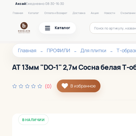
Аксай
Ежедневно 08:30-16:30
Главная
Каталог
Оплата и Возврат
Доставка
Акция
Новости
О компании
Каталог
Главная
ПРОФИЛИ
Для плитки
Т-образ
АТ 13мм "DO-1" 2,7м Сосна белая Т-о
(0)
В избранное
В НАЛИЧИИ