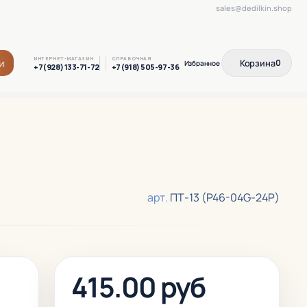
sales@dedilkin.shop
ИНТЕРНЕТ-МАГАЗИН
СПРАВОЧНАЯ
и
Корзина
0
+7(928) 133-71-72
+7(918) 505-97-36
арт.
ПТ-13 (P46-04G-24P)
415.00 руб