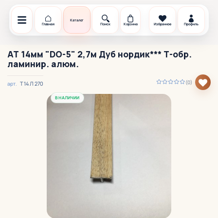
Каталог
Главная
Поиск
Корзина
Избранное
Профиль
АТ 14мм "DO-5" 2,7м Дуб нордик*** Т-обр.
ламинир. алюм.
(0)
T 14 Л 270
арт.
В НАЛИЧИИ