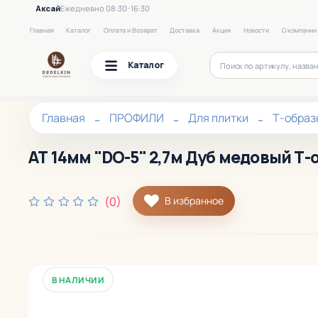
Аксай
Ежедневно 08:30-16:30
Главная
Каталог
Оплата и Возврат
Доставка
Акция
Новости
О компании
Каталог
Главная
ПРОФИЛИ
Для плитки
Т-образ
АТ 14мм "DO-5" 2,7м Дуб медовый Т-
(0)
В избранное
В НАЛИЧИИ