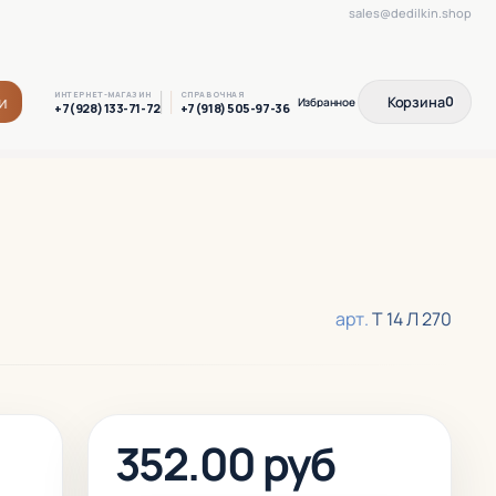
sales@dedilkin.shop
ИНТЕРНЕТ-МАГАЗИН
СПРАВОЧНАЯ
и
Корзина
0
+7(928) 133-71-72
+7(918) 505-97-36
арт.
T 14 Л 270
352.00 руб