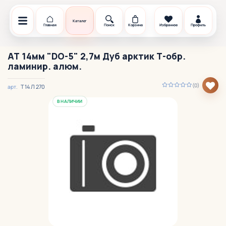
Каталог
Главная
Поиск
Корзина
Избранное
Профиль
АТ 14мм "DO-5" 2,7м Дуб арктик Т-обр.
ламинир. алюм.
(0)
T 14 Л 270
арт.
В НАЛИЧИИ