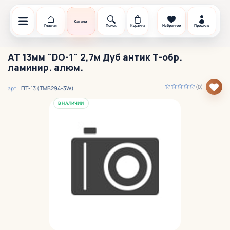
Каталог
Главная
Поиск
Корзина
Избранное
Профиль
АТ 13мм "DO-1" 2,7м Дуб антик Т-обр.
ламинир. алюм.
(0)
ПТ-13 (TMB294-3W)
арт.
В НАЛИЧИИ