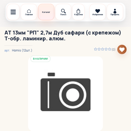
Каталог
Главная
Поиск
Корзина
Избранное
Профиль
АТ 13мм "РП" 2,7м Дуб сафари (с крепежом)
Т-обр. ламинир. алюм.
(0)
Homis (12шт.)
арт.
В НАЛИЧИИ