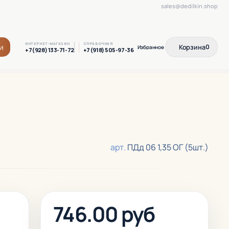
sales@dedilkin.shop
ИНТЕРНЕТ-МАГАЗИН
СПРАВОЧНАЯ
и
Корзина
0
+7(928) 133-71-72
+7(918) 505-97-36
арт.
ПДд 06 1,35 ОГ (5шт.)
746.00 руб