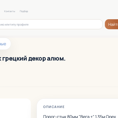
Контакты
Подбор
Найт
ные
х грецкий декор алюм.
ОПИСАНИЕ
Порог-стык 80мм "Вега +" 1,35м Орех