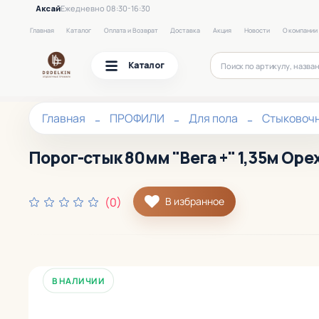
Аксай
Ежедневно 08:30-16:30
Главная
Каталог
Оплата и Возврат
Доставка
Акция
Новости
О компании
Каталог
Главная
ПРОФИЛИ
Для пола
Стыковоч
Порог-стык 80мм "Вега +" 1,35м Оре
(0)
В избранное
В НАЛИЧИИ