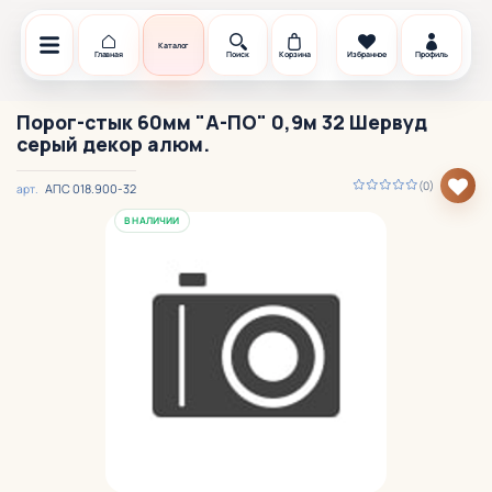
Каталог
Главная
Поиск
Корзина
Избранное
Профиль
Порог-стык 60мм "А-ПО" 0,9м 32 Шервуд
серый декор алюм.
(0)
АПС 018.900-32
арт.
В НАЛИЧИИ