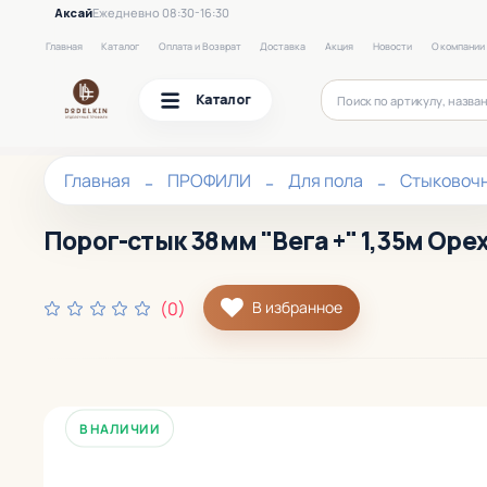
Аксай
Ежедневно 08:30-16:30
Главная
Каталог
Оплата и Возврат
Доставка
Акция
Новости
О компании
Каталог
Главная
ПРОФИЛИ
Для пола
Стыковоч
Порог-стык 38мм "Вега +" 1,35м Оре
(0)
В избранное
В НАЛИЧИИ