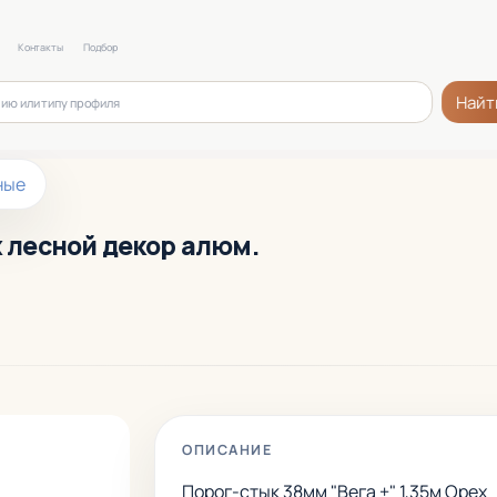
Контакты
Подбор
Найт
ные
х лесной декор алюм.
ОПИСАНИЕ
Порог-стык 38мм "Вега +" 1,35м Орех