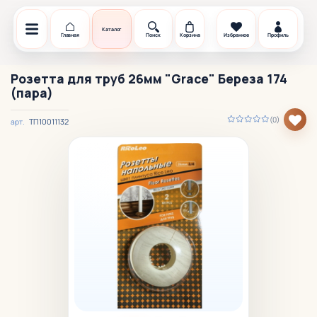
Каталог
Главная
Поиск
Корзина
Избранное
Профиль
Розетта для труб 26мм "Grace" Береза 174
(пара)
(0)
ТП10011132
арт.