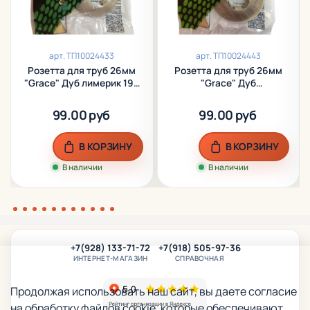
арт.
ТП10024433
арт.
ТП10024443
Розетта для труб 26мм
Розетта для труб 26мм
"Grace" Дуб лимерик 194
"Grace" Дуб
(пара)
скандинавский 152 (пара)
99.00 руб
99.00 руб
В КОРЗИНУ
В КОРЗИНУ
В наличии
В наличии
+7(928) 133-71-72
+7(918) 505-97-36
ИНТЕРНЕТ-МАГАЗИН
СПРАВОЧНАЯ
Продолжая использовать наш сайт, вы даете согласие
на обработку файлов cookie, которые обеспечивают