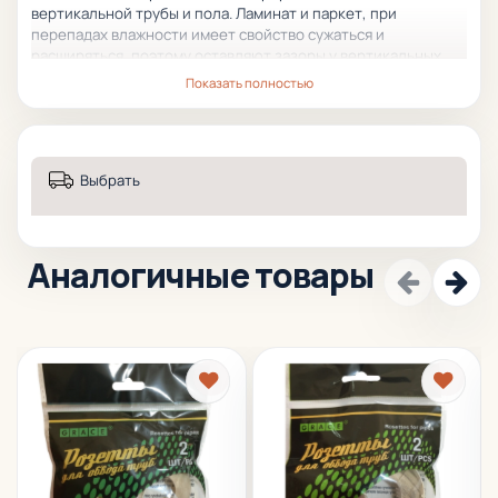
вертикальной трубы и пола.
Ламинат и паркет, при
перепадах влажности имеет свойство сужаться и
расширяться, поэтому оставляют зазоры у вертикальных
труб, а чтобы их скрыть используют накладки для труб.
Показать полностью
Выбрать
Аналогичные товары