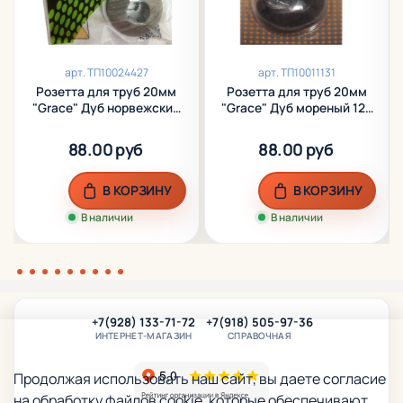
арт.
ТП10024427
арт.
ТП10011131
Розетта для труб 20мм
Розетта для труб 20мм
"Grace" Дуб норвежский
"Grace" Дуб мореный 122
47 (пара)
(пара)
88.00 руб
88.00 руб
В КОРЗИНУ
В КОРЗИНУ
В наличии
В наличии
+7(928) 133-71-72
+7(918) 505-97-36
ИНТЕРНЕТ-МАГАЗИН
СПРАВОЧНАЯ
Продолжая использовать наш сайт, вы даете согласие
на обработку файлов cookie, которые обеспечивают