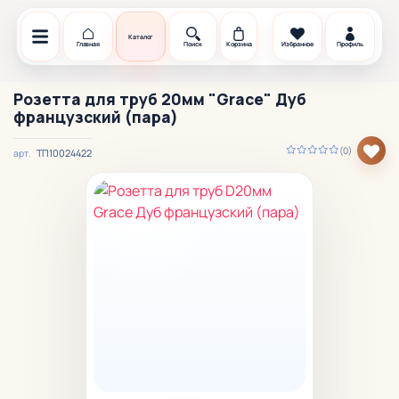
Каталог
Главная
Поиск
Корзина
Избранное
Профиль
Розетта для труб 20мм "Grace" Дуб
французский (пара)
(0)
ТП10024422
арт.