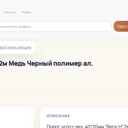
Контакты
Подбор
Найт
воскользящие
" 2м Медь Черный полимер ал.
ОПИСАНИЕ
Порог-угол с рез. 40*20мм "Вега-Н" 2