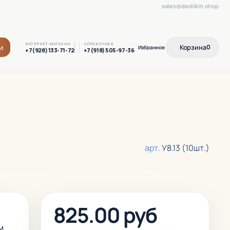
sales@dedilkin.shop
ИНТЕРНЕТ-МАГАЗИН
СПРАВОЧНАЯ
и
Корзина
0
+7(928) 133-71-72
+7(918) 505-97-36
арт.
У8.13 (10шт.)
825.00 руб
м