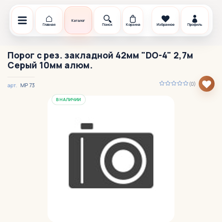
Каталог
Главная
Поиск
Корзина
Избранное
Профиль
Порог с рез. закладной 42мм "DO-4" 2,7м
Серый 10мм алюм.
(0)
МР 73
арт.
В НАЛИЧИИ