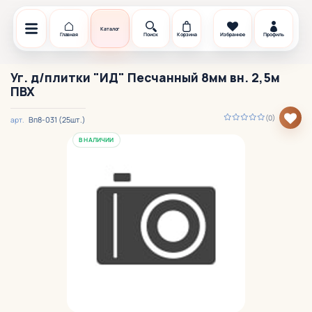
Каталог
Главная
Поиск
Корзина
Избранное
Профиль
Уг. д/плитки "ИД" Песчанный 8мм вн. 2,5м
ПВХ
(0)
Вп8-031 (25шт.)
арт.
В НАЛИЧИИ