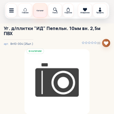
Каталог
Главная
Поиск
Корзина
Избранное
Профиль
Уг. д/плитки "ИД" Пепельн. 10мм вн. 2,5м
ПВХ
(0)
Вп10-004 (25шт.)
арт.
В НАЛИЧИИ