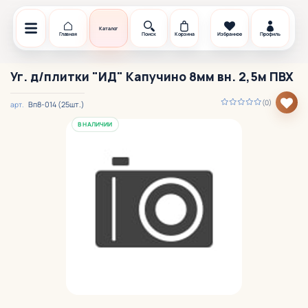
Каталог
Главная
Поиск
Корзина
Избранное
Профиль
Уг. д/плитки "ИД" Капучино 8мм вн. 2,5м ПВХ
(0)
Вп8-014 (25шт.)
арт.
В НАЛИЧИИ