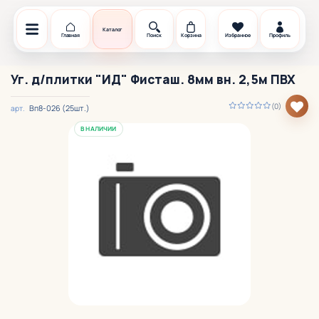
Каталог
Главная
Поиск
Корзина
Избранное
Профиль
Уг. д/плитки "ИД" Фисташ. 8мм вн. 2,5м ПВХ
(0)
Вп8-026 (25шт.)
арт.
В НАЛИЧИИ